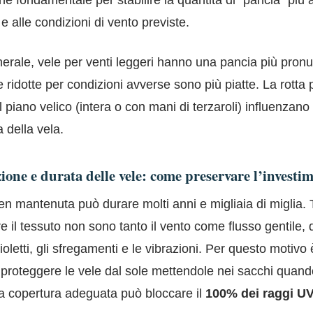
ne fondamentale per stabilire la quantità di “pancia” più 
 e alle condizioni di vento previste.
nerale, vele per venti leggeri hanno una pancia più pronu
 ridotte per condizioni avverse sono più piatte. La rotta 
del piano velico (intera o con mani di terzaroli) influenzano
a della vela.
one e durata delle vele: come preservare l’investi
n mantenuta può durare molti anni e migliaia di miglia. T
 il tessuto non sono tanto il vento come flusso gentile, 
violetti, gli sfregamenti e le vibrazioni. Per questo motivo 
proteggere le vele dal sole mettendole nei sacchi quand
a copertura adeguata può bloccare il
100% dei raggi U