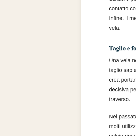
contatto co
Infine, il 
vela.
Taglio e f
Una vela no
taglio sapi
crea porta
decisiva pe
traverso.
Nel passato
molti utili