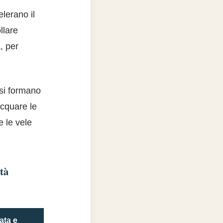
lerano il
llare
, per
 si formano
acquare le
e le vele
ità
ata e