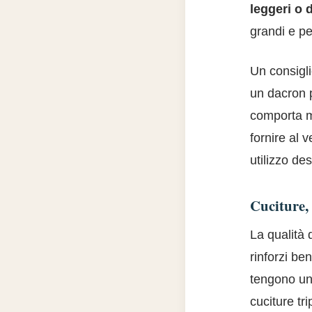
leggeri o 
grandi e pe
Un consigli
un dacron p
comporta m
fornire al 
utilizzo de
Cuciture, 
La qualità d
rinforzi be
tengono uni
cuciture tr