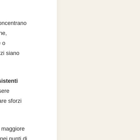
concentrano
ne,
e o
rzi siano
sistenti
sere
re sforzi
n maggiore
nei punti di