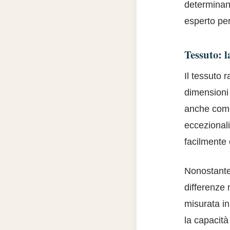
determinano
esperto pe
Tessuto: l
Il tessuto 
dimensioni e
anche come 
eccezionali
facilmente 
Nonostante 
differenze 
misurata i
la capacità