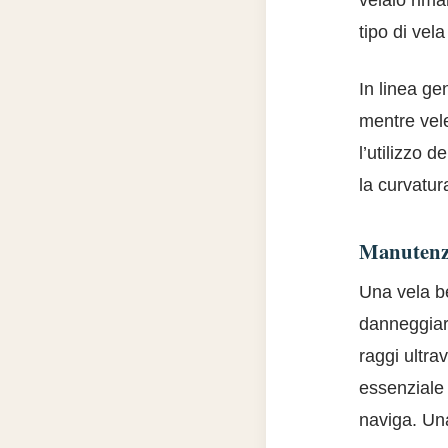
velaio rima
tipo di vela
In linea ge
mentre vele
l’utilizzo 
la curvatur
Manutenzi
Una vela be
danneggiare
raggi ultra
essenziale 
naviga. Un