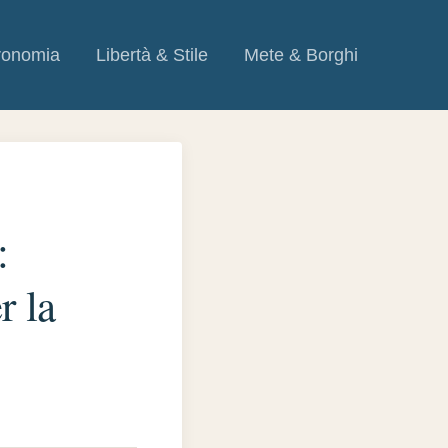
ronomia
Libertà & Stile
Mete & Borghi
:
r la