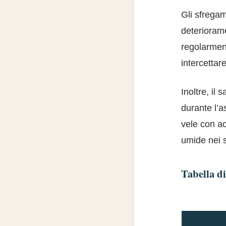
Gli sfregam
deteriorame
regolarment
intercettar
Inoltre, il
durante l’a
vele con ac
umide nei s
Tabella di