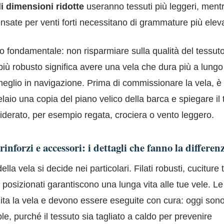
di dimensioni ridotte
useranno tessuti più leggeri, mentr
nsate per venti forti necessitano di grammature più elev
o fondamentale: non risparmiare sulla qualità del tessut
iù robusto significa avere una vela che dura più a lungo 
eglio in navigazione. Prima di commissionare la vela, è
velaio una copia del piano velico della barca e spiegare il 
siderato, per esempio regata, crociera o vento leggero.
rinforzi e accessori: i dettagli che fanno la differen
ella vela si decide nei particolari. Filati robusti, cuciture t
n posizionati garantiscono una lunga vita alle tue vele. Le
ta la vela e devono essere eseguite con cura: oggi sono 
iple, purché il tessuto sia tagliato a caldo per prevenire