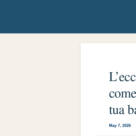
Skip
to
content
L’ecc
come 
tua b
May 7, 2026