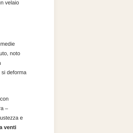
un velaio
i medie
uto, noto
à
n si deforma
 con
ra –
bustezza e
a venti