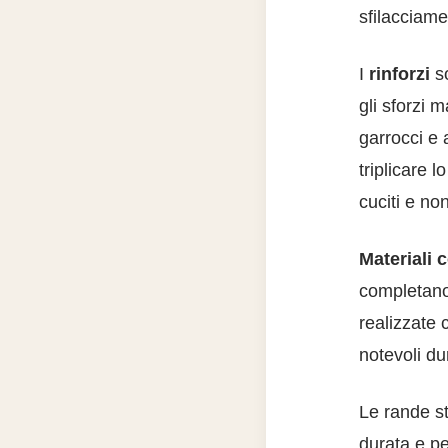
sfilacciame
I
rinforzi
so
gli sforzi 
garrocci e 
triplicare l
cuciti e non
Materiali c
completano 
realizzate 
notevoli d
Le rande s
durata e pe