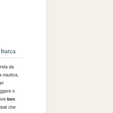
a barca
anda da
 nautica,
er
eggere o
sere
ben
tali che