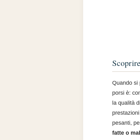
Scoprire
Quando si 
porsi è: c
la qualità 
prestazioni
pesanti, p
fatte o ma