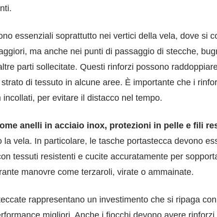
nti.
no essenziali soprattutto nei vertici della vela, dove si 
maggiori, ma anche nei punti di passaggio di stecche, bug
altre parti sollecitate. Questi rinforzi possono raddoppiar
o strato di tessuto in alcune aree. È importante che i rinfo
 incollati, per evitare il distacco nel tempo.
ome anelli in acciaio inox, protezioni in pelle e fili re
la vela. In particolare, le tasche portastecca devono es
con tessuti resistenti e cucite accuratamente per sopporta
urante manovre come terzaroli, virate o ammainate.
teccate rappresentano un investimento che si ripaga co
rformance migliori. Anche i fiocchi devono avere rinforzi 