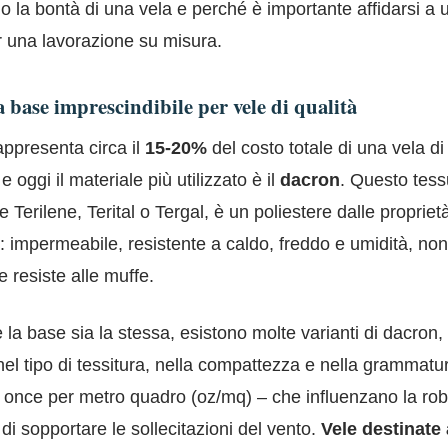
 la bontà di una vela e perché è importante affidarsi a 
r una lavorazione su misura.
a base imprescindibile per vele di qualità
rappresenta circa il
15-20%
del costo totale di una vela d
 oggi il materiale più utilizzato è il
dacron
. Questo tess
Terilene, Terital o Tergal, è un poliestere dalle propriet
: impermeabile, resistente a caldo, freddo e umidità, no
e resiste alle muffe.
la base sia la stessa, esistono molte varianti di dacron,
nel tipo di tessitura, nella compattezza e nella grammatu
n once per metro quadro (oz/mq) – che influenzano la ro
 di sopportare le sollecitazioni del vento.
Vele destinate 