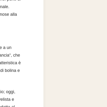
inale.
nnose alla
ie a un
ancia”, che
teristica è
di bolina e
io; oggi,
elista e