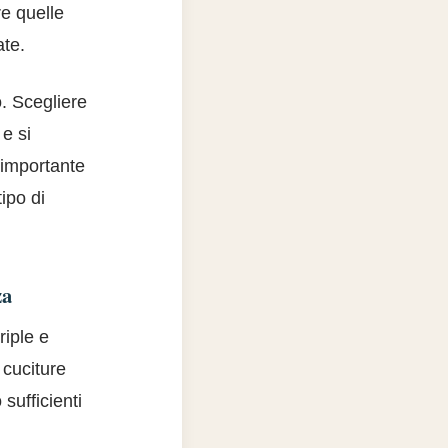
e quelle
ate.
o. Scegliere
e si
 importante
tipo di
za
riple e
 cuciture
sufficienti