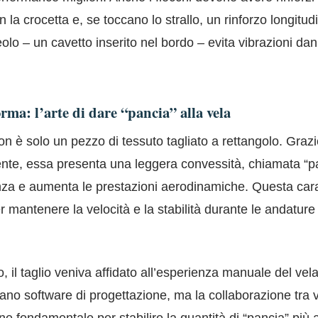
n la crocetta e, se toccano lo strallo, un rinforzo longitud
meolo – un cavetto inserito nel bordo – evita vibrazioni da
orma: l’arte di dare “pancia” alla vela
n è solo un pezzo di tessuto tagliato a rettangolo. Graz
ente, essa presenta una leggera convessità, chiamata “p
nza e aumenta le prestazioni aerodinamiche. Questa carat
r mantenere la velocità e la stabilità durante le andature 
, il taglio veniva affidato all’esperienza manuale del vela
zzano software di progettazione, ma la collaborazione tra v