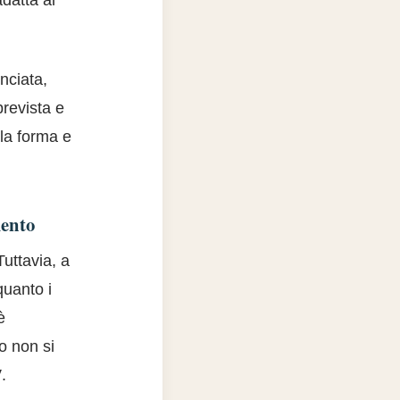
adatta al
nciata,
prevista e
 la forma e
mento
uttavia, a
quanto i
è
o non si
V
.